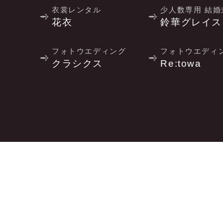
衣裳レンタル
少人数専用 結婚
花衣
鈴華グレイス
フォトウエディング
フォトウエディ
クラシクス
Re:towa